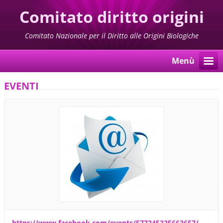
Comitato diritto origini
biologiche
Comitato Nazionale per il Diritto alle Origini Biologiche
Menù
EVENTI
https://www.facebook.com/events/577245325663657/