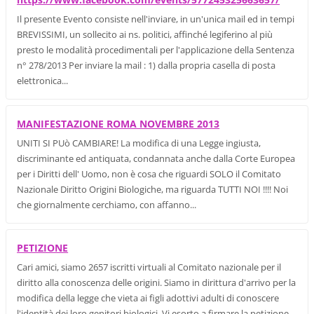
Il presente Evento consiste nell'inviare, in un'unica mail ed in tempi
BREVISSIMI, un sollecito ai ns. politici, affinché legiferino al più
presto le modalità procedimentali per l'applicazione della Sentenza
n° 278/2013 Per inviare la mail : 1) dalla propria casella di posta
elettronica...
MANIFESTAZIONE ROMA NOVEMBRE 2013
UNITI SI PUò CAMBIARE! La modifica di una Legge ingiusta,
discriminante ed antiquata, condannata anche dalla Corte Europea
per i Diritti dell' Uomo, non è cosa che riguardi SOLO il Comitato
Nazionale Diritto Origini Biologiche, ma riguarda TUTTI NOI !!!! Noi
che giornalmente cerchiamo, con affanno...
PETIZIONE
Cari amici, siamo 2657 iscritti virtuali al Comitato nazionale per il
diritto alla conoscenza delle origini. Siamo in dirittura d'arrivo per la
modifica della legge che vieta ai figli adottivi adulti di conoscere
l'identità dei loro genitori biologici. Vi esorto a firmare la petizione